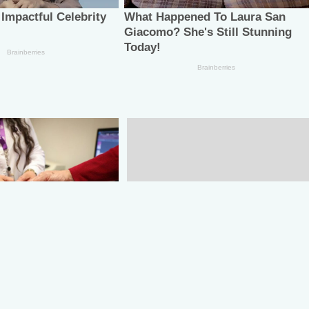
F Tamaulipas trámite
Tamaulipas reforzará su
ial y placas de
política social para seguir
n para personas con
reduciendo niveles de pobreza
ad
extrema: Américo