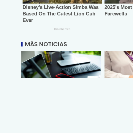
MÁS NOTICIAS
Lanza Sectur cursos en línea
Facilita DI
para prestadores de servicios
de credenc
circulació
agosto 5, 2026
discapacid
Vía: MRLNews | Mega Red Latina