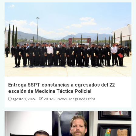
Promueve Tamaulipas su
riqueza artesanal y turística en
la Ciudad de México
1
Entrega SSPT constancias a
egresados del 22 escalón de
Medicina Táctica Policial
2
Entrega SSPT constancias a egresados del 22
escalón de Medicina Táctica Policial
agosto 1, 2026
Vía: MRLNews | Mega Red Latina
Fortalece Gobierno de
Tamaulipas políticas de
conservación con especialista
al frente de Caza y Pesca
3