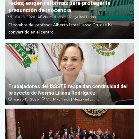
redes; exigen reformas para proteger la
presunción de inocencia
julio 23, 2026
Vía: MRLNews | Mega Red Latina
El nombre del profesor Alberto Israel Jasso Cruz se ha
convertido en el centro...
Trabajadores del ISSSTE respaldan continuidad del
proyecto de Norma Liliana Rodríguez
marzo 13, 2026
Vía: MRLNews | Mega Red Latina