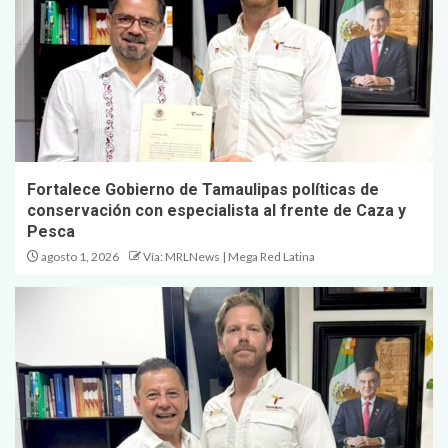
Consolida Gobierno de
Tamaulipas al ITAVU con
experiencia y visión social
4
Promueve Secretaría de Salud
Semana Mundial de la Lactancia
Fortalece Gobierno de Tamaulipas políticas de
Materna 2026
conservación con especialista al frente de Caza y
Pesca
5
agosto 1, 2026
Vía: MRLNews | Mega Red Latina