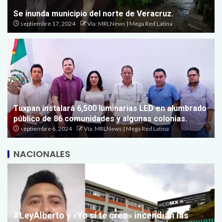
Se inunda municipio del norte de Veracruz.
septiembre 17, 2024
Vía: MRLNews | Mega Red Latina
Tuxpan instalará 6,500 luminarias LED en alumbrado
público de 86 comunidades y algunas colonias.
septiembre 6, 2024
Vía: MRLNews | Mega Red Latina
NACIONALES
#LeyAlberto y «Yo sí te creo» incendian las