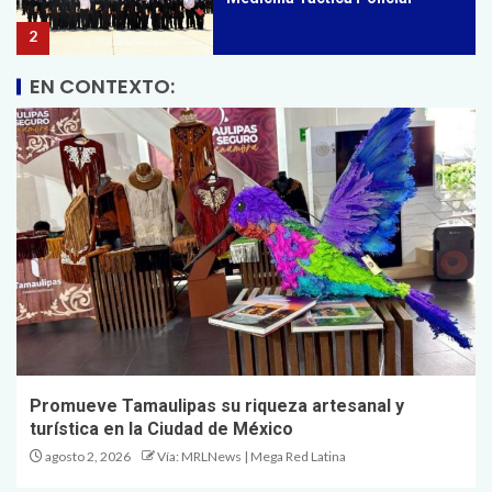
2
EN CONTEXTO:
Fortalece Gobierno de
Tamaulipas políticas de
conservación con especialista
al frente de Caza y Pesca
3
Consolida Gobierno de
Tamaulipas al ITAVU con
experiencia y visión social
4
Promueve Tamaulipas su riqueza artesanal y
Promueve Secretaría de Salud
turística en la Ciudad de México
Semana Mundial de la Lactancia
Materna 2026
agosto 2, 2026
Vía: MRLNews | Mega Red Latina
5