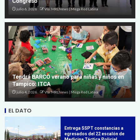
Congreso
julio 6, 2026
Vía: MRLNews | Mega Red Latina
Promueve Secretaría de Salud
Semana Mundial de la Lactancia
Materna 2026
5
Tendrá BARCO verano para niñas y niños en
Tampico: ITCA
Promueve Tamaulipas su
riqueza artesanal y turística en
julio 4, 2026
Vía: MRLNews | Mega Red Latina
la Ciudad de México
1
EL DATO
Entrega SSPT constancias a
egresados del 22 escalón de
Medicina Táctica Policial