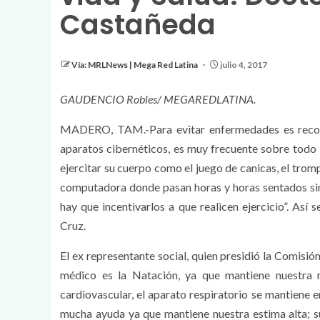
Castañeda
Vía: MRLNews | Mega Red Latina
julio 4, 2017
GAUDENCIO Robles/ MEGAREDLATINA.
MADERO, TAM.-Para evitar enfermedades es recom
aparatos cibernéticos, es muy frecuente sobre todo l
ejercitar su cuerpo como el juego de canicas, el trom
computadora donde pasan horas y horas sentados sin 
hay que incentivarlos a que realicen ejercicio”. As
Cruz.
El ex representante social, quien presidió la Comisi
médico es la Natación, ya que mantiene nuestra m
cardiovascular, el aparato respiratorio se mantiene
mucha ayuda ya que mantiene nuestra estima alta; sum