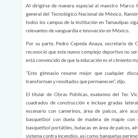
Al dirigirse de manera especial al maestro Marco 
general del Tecnológico Nacional de México, Ramón
todos los campus de la institución en Tamaulipas sig
relevantes de vanguardia e innovación en México.
Por su parte, Pedro Cepeda Anaya, secretario de O
reconoció que este nuevo complejo deportivo no sería
está convencido de que la educación es el cimiento m
“Este gimnasio resume mejor que cualquier dis
transforman y resultados que permanecen”, dijo.
El titular de Obras Públicas, exalumno del Tec Vi
cuadrados de construcción e incluye gradas laterales
escenario con camerinos, área de palcos, aire ac
basquetbol con duela de madera de maple con esp
basquetbol portátiles, butacas en área de palcos, ai
sistema contra incendios, así como banquetas perimet