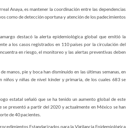
rreal Anaya, es mantener la coordinación entre las dependencias
ivos como de detección oportuna y atención de los padecimientos
Camargo destacó la alerta epidemiológica global que emitió la
te a los casos registrados en 110 países por la circulación del
cuentra en riesgo, el monitoreo y las alertas preventivas deben
de manos, pie y boca han disminuido en las últimas semanas, en
 niños y niñas de nivel kínder y primaria, de los cuales 683 se
ólogo estatal señaló que se ha tenido un aumento global de este
e se presentó a partir del 2020 y actualmente en México se han
orte de 40 pacientes.
Procedimientos Estandarizados para la Vigilancia Epidemiológica