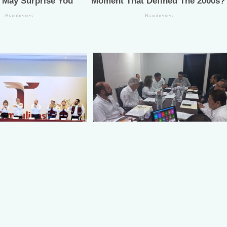
 reforzará su
Instala Sector Salud Comité
cial para seguir
Estatal de Calidad en Salud para
 niveles de pobreza
garantizar un trato digno y
Américo
humanitario a los pacientes
6
agosto 5, 2026
| Mega Red Latina
Vía: MRLNews | Mega Red Latina