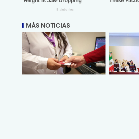
MÁS NOTICIAS
Facilita DIF Tamaulipas trámite
Tamaulipas
de credencial y placas de
política so
circulación para personas con
reduciendo
discapacidad
extrema: 
agosto 5, 2026
agosto 5, 202
Vía: MRLNews | Mega Red Latina
Vía: MRLNews 