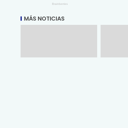
MÁS NOTICIAS
Seguirá la UAT con un
Patenta la
crecimiento sostenido en su
recuperan 
matrícula con las nuevas
junio 7, 2026
opciones educativas
Vía: MRLNews 
junio 18, 2026
Vía: MRLNews | Mega Red Latina