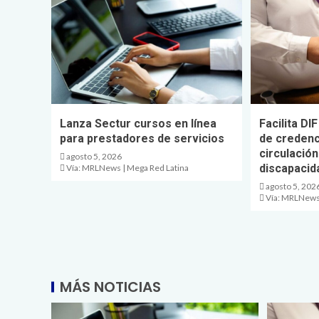
Lanza Sectur cursos en línea
Facilita DI
para prestadores de servicios
de credenc
circulació
agosto 5, 2026
discapacid
Vía: MRLNews | Mega Red Latina
agosto 5, 202
Vía: MRLNews 
MÁS NOTICIAS