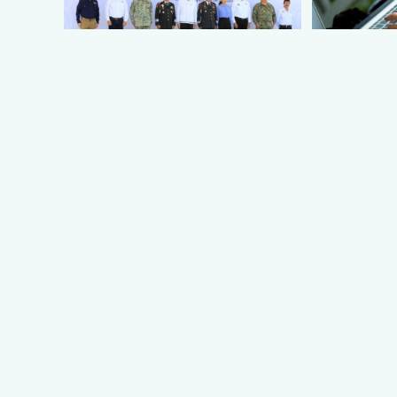
Reconoce Américo labor de la
Lanza Sect
Guardia Nacional en
para prest
Tamaulipas; atestigua llegada
agosto 5, 20
del nuevo coordinador estatal.
Vía: MRLNews
agosto 6, 2026
Vía: MRLNews | Mega Red Latina
MÁS NOTICIAS