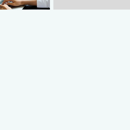
ur cursos en línea
Facilita DIF Tamaulipas trámite
adores de servicios
de credencial y placas de
circulación para personas con
26
discapacidad
 | Mega Red Latina
agosto 5, 2026
Vía: MRLNews | Mega Red Latina