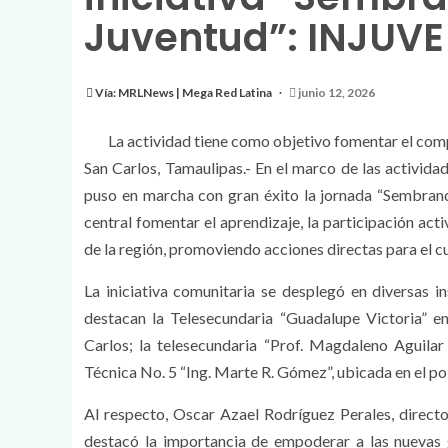
Juventud”: INJUVE
Vía: MRLNews | Mega Red Latina
junio 12, 2026
La actividad tiene como objetivo fomentar el comp
San Carlos, Tamaulipas.- En el marco de las activi
puso en marcha con gran éxito la jornada “Sembrand
central fomentar el aprendizaje, la participación act
de la región, promoviendo acciones directas para el c
La iniciativa comunitaria se desplegó en diversas in
destacan la Telesecundaria “Guadalupe Victoria” en
Carlos; la telesecundaria “Prof. Magdaleno Aguilar 
Técnica No. 5 “Ing. Marte R. Gómez”, ubicada en el po
Al respecto, Oscar Azael Rodríguez Perales, directo
destacó la importancia de empoderar a las nuevas g