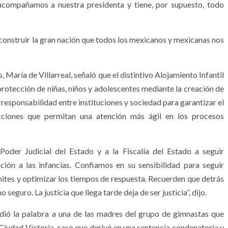
acompañamos a nuestra presidenta y tiene, por supuesto, todo
 construir la gran nación que todos los mexicanos y mexicanas nos
 María de Villarreal, señaló que el distintivo Alojamiento Infantil
protección de niñas, niños y adolescentes mediante la creación de
responsabilidad entre instituciones y sociedad para garantizar el
acciones que permitan una atención más ágil en los procesos
 Poder Judicial del Estado y a la Fiscalía del Estado a seguir
ión a las infancias. Confiamos en su sensibilidad para seguir
ites y optimizar los tiempos de respuesta. Recuerden que detrás
guro. La justicia que llega tarde deja de ser justicia”, dijo.
edió la palabra a una de las madres del grupo de gimnastas que
Ciudad Victoria, caso que derivó en una sentencia condenatoria y