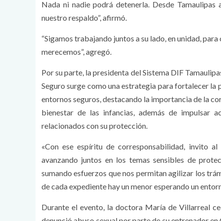
Nada ni nadie podrá detenerla. Desde Tamaulipas 
nuestro respaldo”, afirmó.
“Sigamos trabajando juntos a su lado, en unidad, para
merecemos”, agregó.
Por su parte, la presidenta del Sistema DIF Tamaulipas,
Seguro surge como una estrategia para fortalecer la 
entornos seguros, destacando la importancia de la cor
bienestar de las infancias, además de impulsar 
relacionados con su protección.
«Con ese espíritu de corresponsabilidad, invito al
avanzando juntos en los temas sensibles de protecc
sumando esfuerzos que nos permitan agilizar los trám
de cada expediente hay un menor esperando un entorno se
Durante el evento, la doctora María de Villarreal c
denunció abuso sexual por parte de su entrenador en 