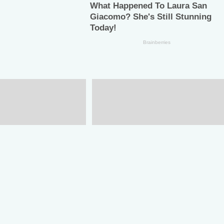
es del ISSSTE
La Cuarta Transformación
continuidad del
recuperó la esencia de la
e Norma Liliana
Constitución de 1917:
Sheinbaum