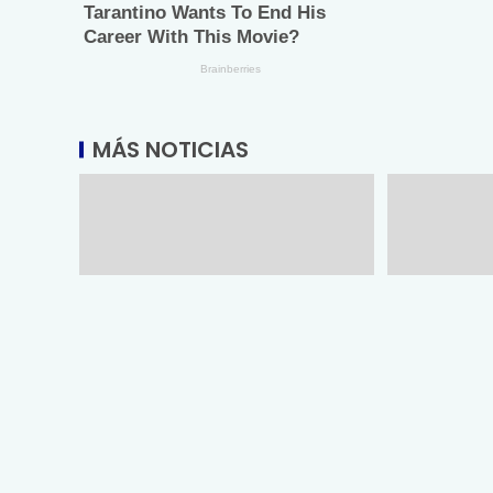
MÁS NOTICIAS
#LeyAlberto y «Yo sí te creo»
Trabajador
incendian las redes; exigen
respaldan 
reformas para proteger la
proyecto d
presunción de inocencia
Rodríguez