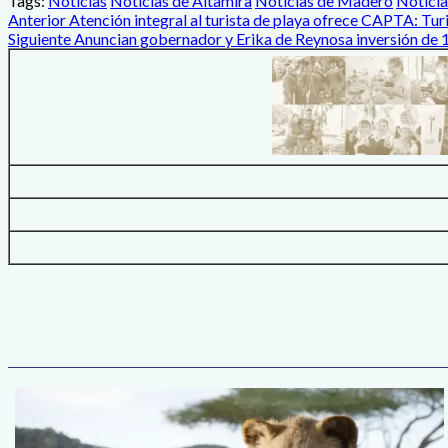
Tags:
Noticias
Noticias de Altamira
Noticias de Madero
Noticia
Post
Anterior
Atención integral al turista de playa ofrece CAPTA: Tur
Siguiente
Anuncian gobernador y Erika de Reynosa inversión de 1
navigation