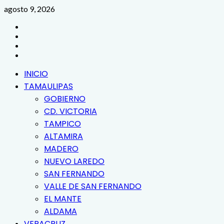
Saltar
agosto 9, 2026
al
FACEBOOK
contenido
TWITTER
INSTAGRAM
YOUTUBE
Menú
INICIO
principal
TAMAULIPAS
GOBIERNO
CD. VICTORIA
TAMPICO
ALTAMIRA
MADERO
NUEVO LAREDO
SAN FERNANDO
VALLE DE SAN FERNANDO
EL MANTE
ALDAMA
VERACRUZ