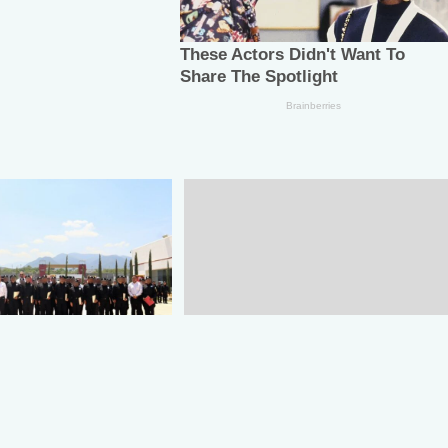
PT constancias a
Fortalece Gobierno de
del 22 escalón de
Tamaulipas políticas de
ctica Policial
conservación con especialista
al frente de Caza y Pesca