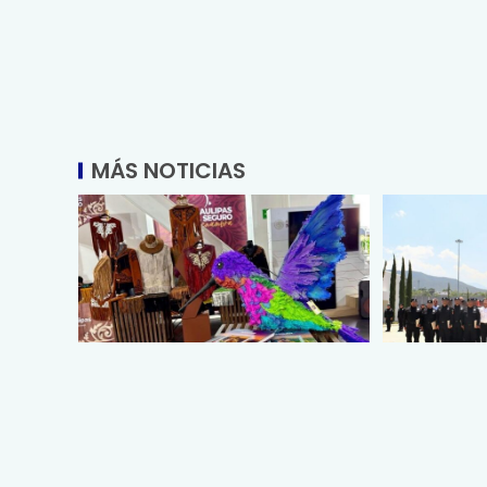
MÁS NOTICIAS
Promueve Tamaulipas su
Entrega SS
riqueza artesanal y turística en
egresados 
la Ciudad de México
Medicina Tá