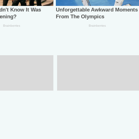
PT constancias a
Fortalece Gobierno de
del 22 escalón de
Tamaulipas políticas de
ctica Policial
conservación con especialista
al frente de Caza y Pesca