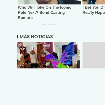
MÁS NOTICIAS
Promueve Tamaulipas su
Entrega SS
riqueza artesanal y turística en
egresados 
la Ciudad de México
Medicina Tá