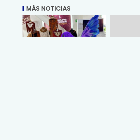
MÁS NOTICIAS
Promueve Tamaulipas su
Entrega SS
riqueza artesanal y turística en
egresados 
la Ciudad de México
Medicina Tá
agosto 2, 2026
agosto 1, 202
Vía: MRLNews | Mega Red Latina
Vía: MRLNews 