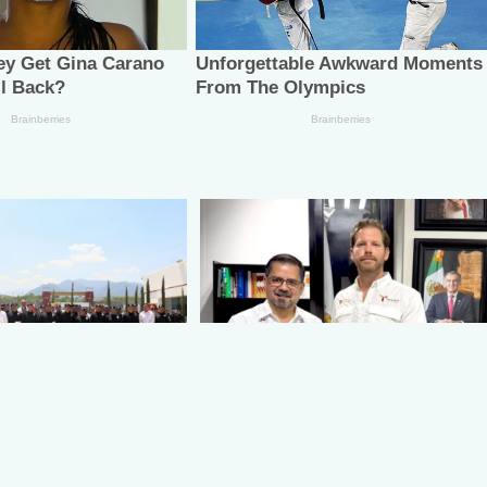
PT constancias a
Fortalece Gobierno de
del 22 escalón de
Tamaulipas políticas de
ctica Policial
conservación con especialista