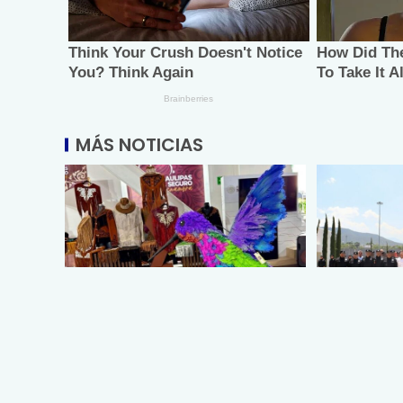
MÁS NOTICIAS
Promueve Tamaulipas su
Entrega SS
riqueza artesanal y turística en
egresados 
la Ciudad de México
Medicina Tá