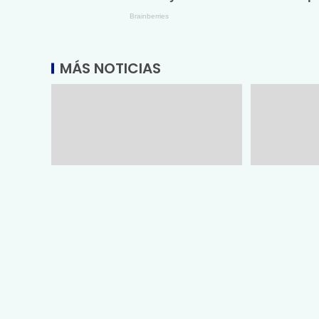
MÁS NOTICIAS
Promueve Tamaulipas su
Entrega SS
riqueza artesanal y turística en
egresados 
la Ciudad de México
Medicina Tá
agosto 2, 2026
agosto 1, 202
Vía: MRLNews | Mega Red Latina
Vía: MRLNews 