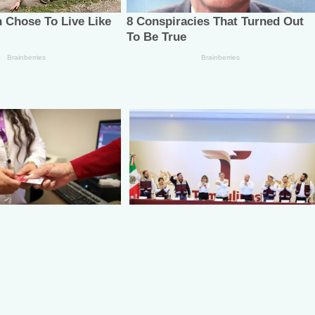
F Tamaulipas trámite
Tamaulipas reforzará su
ial y placas de
política social para seguir
n para personas con
reduciendo niveles de pobreza
ad
extrema: Américo
26
agosto 5, 2026