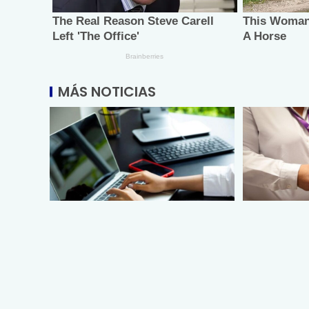
MÁS NOTICIAS
Lanza Sectur cursos en línea
Facilita DI
para prestadores de servicios
de credenc
circulació
agosto 5, 2026
discapacid
Vía: MRLNews | Mega Red Latina
agosto 5, 20