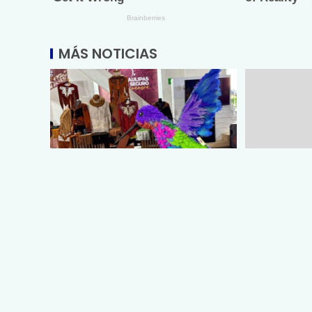
MÁS NOTICIAS
Promueve Tamaulipas su
Entrega SS
riqueza artesanal y turística en
egresados 
la Ciudad de México
Medicina Tá
agosto 2, 2026
agosto 1, 20
Vía: MRLNews | Mega Red Latina
Vía: MRLNews