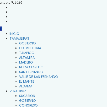
Saltar
agosto 9, 2026
al
FACEBOOK
contenido
TWITTER
INSTAGRAM
YOUTUBE
Menú
INICIO
principal
TAMAULIPAS
GOBIERNO
CD. VICTORIA
TAMPICO
ALTAMIRA
MADERO
NUEVO LAREDO
SAN FERNANDO
VALLE DE SAN FERNANDO
EL MANTE
ALDAMA
VERACRUZ
SUCESIÓN
GOBIERNO
CONGRESO