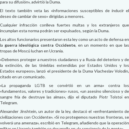
para su difusión», advirtió la Duma.
El texto también veta las «informaciones susceptibles de inducir el
deseo de cambiar de sexo» dirigidas a menores.
Cualquier infracción conlleva fuertes multas y los extranjeros que
incumplan esta norma podrán ser expulsados, según la Duma.
Los altos funcionarios presentaron esta ley como un acto de defensa en
la
guerra ideológica contra Occidente
, en un momento en que la
tropas de Moscú luchan en Ucrania.
«Debemos proteger a nuestros ciudadanos y a Rusia del deterioro y de
la extinción, de las tinieblas extendidas por Estados Unidos y los
Estados europeos», lanzó el presidente de la Duma Viacheslav Volodin,
citado en un comunicado.
«La propaganda LGTB se convirtió en un arma» contra los
«fundamentos, valores y tradiciones» rusos, «un asesino silencioso y de
sangre fría de destruye las almas», dijo el diputado Piotr Tolstoï en
Telegram.
Alexander Jinshtein, un autor de la ley, destacó el «enfrentamiento de
civilizaciones con Occidente». «Si no protegemos nuestras fronteras, se
volverá una amenaza», escribió en Telegram, añadiendo que la operación
militar en Ucrania también se desarrolla en «la conciencia de la gente».